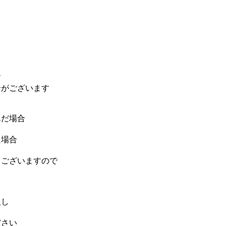
す
がございます
んだ場合
た場合
ございますので
入し
ださい