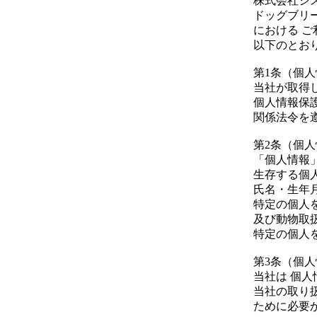
株式会社シ
ドッグブリ
における 
以下のとお
第1条（個
当社が取得
個人情報保
関係法令を
第2条（個
「個人情報
生存する個
氏名・生年
特定の個人
及び動物取
特定の個人
第3条（個
当社は 個
当社の取り
ために必要