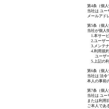
第4条（個
当社は ユ
メールアド
第5条（個
当社が個人
1.本サー
2.ユーザ
3.メンテ
4.利用規
ユーザーを
5.上記の
第6条（個
当社は 法
本人の事前
第7条（個
当社は ユ
または利用
ご本人であ