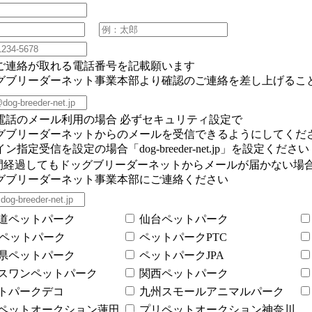
ずご連絡が取れる電話番号を記載願います
ッグブリーダーネット事業本部より確認のご連絡を差し上げるこ
帯電話のメール利用の場合 必ずセキュリティ設定で
ブリーダーネットからのメールを受信できるようにしてくだ
ン指定受信を設定の場合「dog-breeder-net.jp」を設定ください
4時間経過してもドッグブリーダーネットからメールが届かない場
ブリーダーネット事業本部にご連絡ください
道ペットパーク
仙台ペットパーク
Bペットパーク
ペットパークPTC
県ペットパーク
ペットパークJPA
スワンペットパーク
関西ペットパーク
トパークデコ
九州スモールアニマルパーク
ペットオークション蓮田
プリペットオークション神奈川