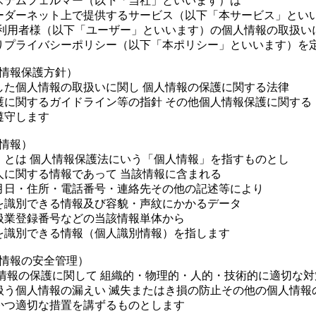
ステムフェルマー（以下「当社」といいます）は
ーダーネット上で提供するサービス（以下「本サービス」とい
ご利用者様（以下「ユーザー」といいます）の個人情報の取扱い
りプライバシーポリシー（以下「本ポリシー」といいます）を
人情報保護方針）
した個人情報の取扱いに関し 個人情報の保護に関する法律
護に関するガイドライン等の指針 その他個人情報保護に関する
遵守します
人情報）
」とは 個人情報保護法にいう「個人情報」を指すものとし
人に関する情報であって 当該情報に含まれる
月日・住所・電話番号・連絡先その他の記述等により
を識別できる情報及び容貌・声紋にかかるデータ
扱業登録番号などの当該情報単体から
を識別できる情報（個人識別情報）を指します
人情報の安全管理）
人情報の保護に関して 組織的・物理的・人的・技術的に適切な
扱う個人情報の漏えい 滅失またはき損の防止その他の個人情報
かつ適切な措置を講ずるものとします