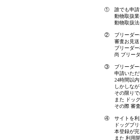
① 誰でも申請
動物取扱業登
動物取扱法に
② ブリーダー
審査お見送り
ブリーダー様
尚 ブリーダ
③ ブリーダー
申請いただい
24時間以内
しかしながら
その限りでは
また ドッグ
その際 審査
④ サイトを利
ドッグブリー
本登録が完了
また 利用開