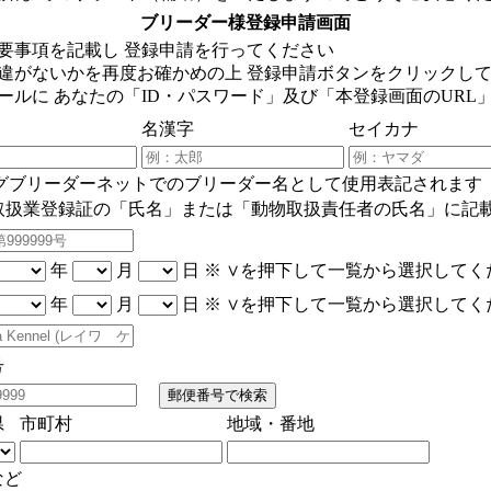
ブリーダー様登録申請画面
要事項を記載し 登録申請を行ってください
違がないかを再度お確かめの上 登録申請ボタンをクリックし
ールに あなたの「ID・パスワード」及び「本登録画面のURL
名漢字
セイカナ
ッグブリーダーネットでのブリーダー名として使用表記されます
物取扱業登録証の「氏名」または「動物取扱責任者の氏名」に記
年
月
日
※ ∨を押下して一覧から選択してく
年
月
日
※ ∨を押下して一覧から選択してく
号
県
市町村
地域・番地
など