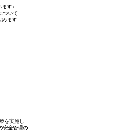
います）
について
定めます
対策を実施し
の安全管理の