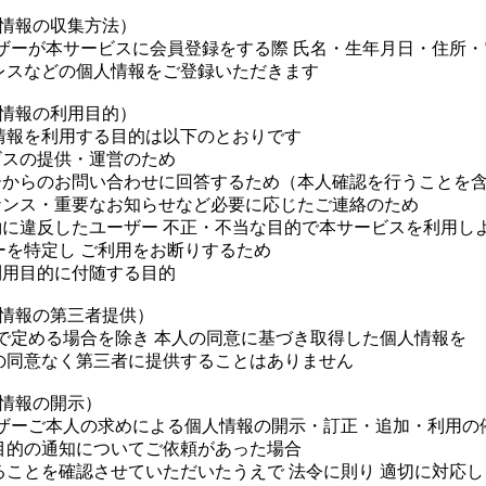
人情報の収集方法）
ーザーが本サービスに会員登録をする際 氏名・生年月日・住所
レスなどの個人情報をご登録いただきます
人情報の利用目的）
情報を利用する目的は以下のとおりです
ビスの提供・運営のため
ーからのお問い合わせに回答するため（本人確認を行うことを
ナンス・重要なお知らせなど必要に応じたご連絡のため
約に違反したユーザー 不正・不当な目的で本サービスを利用し
特定し ご利用をお断りするため
利用目的に付随する目的
人情報の第三者提供）
令で定める場合を除き 本人の同意に基づき取得した個人情報を
の同意なく第三者に提供することはありません
人情報の開示）
ーザーご本人の求めによる個人情報の開示・訂正・追加・利用の
目的の通知についてご依頼があった場合
ることを確認させていただいたうえで 法令に則り 適切に対応し