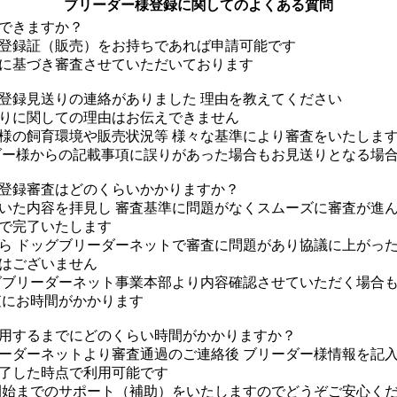
ブリーダー様登録に関してのよくある質問
できますか？
録証（販売）をお持ちであれば申請可能です
基づき審査させていただいております
登録見送りの連絡がありました 理由を教えてください
に関しての理由はお伝えできません
の飼育環境や販売状況等 様々な基準により審査をいたしま
ー様からの記載事項に誤りがあった場合もお見送りとなる場合
登録審査はどのくらいかかりますか？
た内容を拝見し 審査基準に問題がなくスムーズに審査が進
で完了いたします
 ドッグブリーダーネットで審査に問題があり協議に上がっ
ございません
ブリーダーネット事業本部より内容確認させていただく場合も
にお時間がかかります
用するまでにどのくらい時間がかかりますか？
ダーネットより審査通過のご連絡後 ブリーダー様情報を記
した時点で利用可能です
始までのサポート（補助）をいたしますのでどうぞご安心く