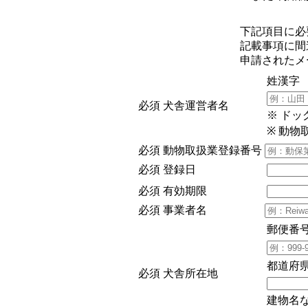
下記項目に必
記載事項に間
申請されたメ
姓漢字
必須
犬舎運営者名
※ ド
※ 動
必須
動物取扱業登録番号
必須
登録日
必須
有効期限
必須
事業者名
郵便番
都道府
必須
犬舎所在地
建物名