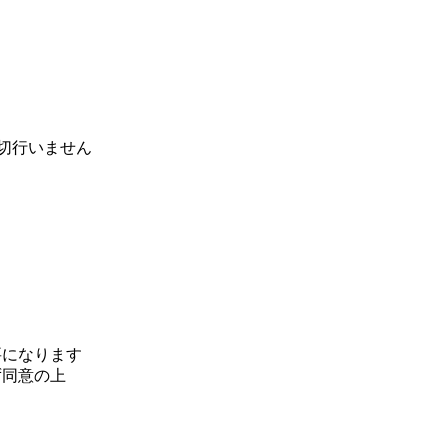
切行いません
要になります
ず同意の上