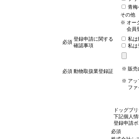
青梅
その
※ オ
会員登
登録申請に関する
私は
必須
確認事項
私は
※ 販
必須
動物取扱業登録証
※ アップ
ファイ
ドッグブリ
下記個人情
登録申請ボ
必須