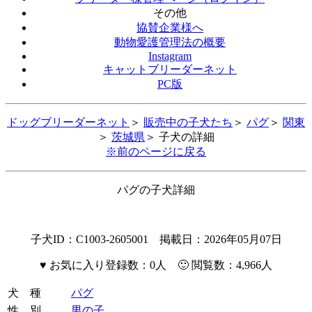
その他
協賛企業様へ
動物愛護管理法の概要
Instagram
キャットブリーダーネット
PC版
ドッグブリーダーネット
＞
販売中の子犬たち
＞
パグ
＞
関東
＞
茨城県
＞ 子犬の詳細
※前のページに戻る
パグの子犬詳細
子犬ID：C1003-2605001 掲載日：2026年05月07日
♥
お気に入り登録数：0人 🙂 閲覧数：4,966人
犬 種
パグ
性 別
男の子