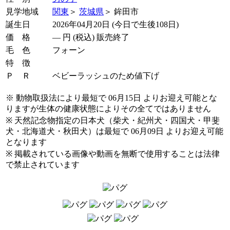
見学地域
関東
＞
茨城県
＞ 鉾田市
誕生日
2026年04月20日 (今日で生後108日)
価 格
―
円 (税込) 販売終了
毛 色
フォーン
特 徴
Ｐ Ｒ
ベビーラッシュのため値下げ
※ 動物取扱法により最短で 06月15日 よりお迎え可能とな
りますが生体の健康状態によりその全てではありません
※ 天然記念物指定の日本犬（柴犬・紀州犬・四国犬・甲斐
犬・北海道犬・秋田犬）は最短で 06月09日 よりお迎え可能
となります
※ 掲載されている画像や動画を無断で使用することは法律
で禁止されています