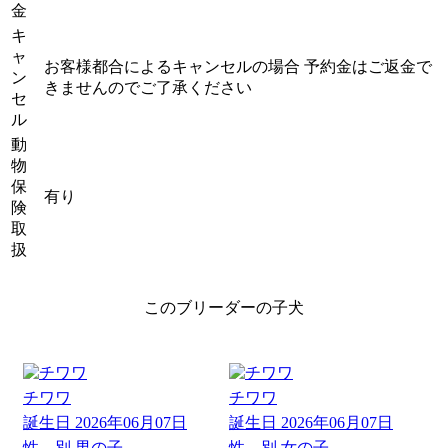
金
キ
ャ
お客様都合によるキャンセルの場合 予約金はご返金で
ン
きませんのでご了承ください
セ
ル
動
物
保
有り
険
取
扱
このブリーダーの子犬
チワワ
チワワ
誕生日
2026年06月07日
誕生日
2026年06月07日
性 別
男の子
性 別
女の子