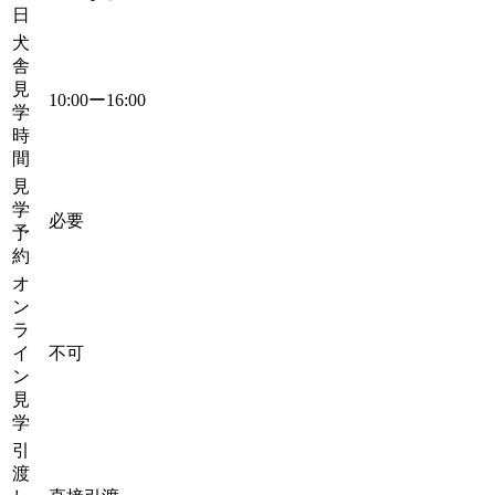
日
犬
舎
見
10:00ー16:00
学
時
間
見
学
必要
予
約
オ
ン
ラ
イ
不可
ン
見
学
引
渡