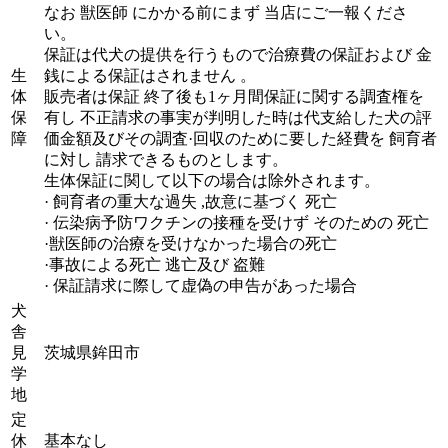
なお 獣医師 にかかる前にまず 当店にご一報くださ
い。
保証は代犬の提供を行うもので治療費の保証および 金
生
銭による保証はされません 。
体
販売者は保証 終了後も1ヶ月間保証に関する調査権を
保
有し 不正請求の事実が判明した時は代支給した犬の評
障
価金額及びその調査·回収のために要した経費を 飼育者
に対し 請求できるものとします。
生体保証に関して以下の場合は除外されます。
· 飼育者の重大な過失 ,故意に基づく 死亡
· 伝染病予防ワクチンの接種を受けず そのための 死亡
·獣医師の治療を受けなかった場合の死亡
·事故による死亡 逃亡及び 盗難
· 保証請求に際して虚偽の申告があった場合
犬
舎
見
茨城県鉾田市
学
地
定
休
基本なし