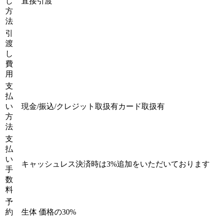
し
直接引渡
方
法
引
渡
し
費
用
支
払
い
現金/振込/クレジット取扱有カード取扱有
方
法
支
払
い
キャッシュレス決済時は3%追加をいただいております
手
数
料
予
約
生体 価格の30%