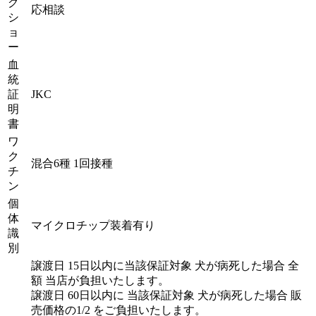
グ
応相談
シ
ョ
ー
血
統
証
JKC
明
書
ワ
ク
混合6種 1回接種
チ
ン
個
体
マイクロチップ装着有り
識
別
譲渡日 15日以内に当該保証対象 犬が病死した場合 全
額 当店が負担いたします。
譲渡日 60日以内に 当該保証対象 犬が病死した場合 販
売価格の1/2 をご負担いたします。