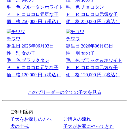
毛 色
ブルータンホワイト
毛 色
チョコタン
Ｐ Ｒ
コロコロ元気な子
Ｐ Ｒ
コロコロ元気な子
価 格
250,000
円（税込）
価 格
250,000
円（税込）
チワワ
チワワ
誕生日
2026年06月03日
誕生日
2026年06月03日
性 別
女の子
性 別
女の子
毛 色
ブラックタン
毛 色
ブラック＆ホワイト
Ｐ Ｒ
コロコロ元気な子
Ｐ Ｒ
コロコロ元気な子
価 格
120,000
円（税込）
価 格
120,000
円（税込）
このブリーダーの全ての子犬を見る
ご利用案内
子犬をお探しの方へ
ご購入の流れ
犬の十戒
子犬がお家にやってきた