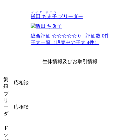
イイダ チエコ
飯田 ちゑ子
ブリーダー
総合評価
☆☆☆☆☆
0 評価数 0件
子犬一覧（販売中の子犬 4件）
生体情報及びお取引情報
繁
応相談
殖
ブ
リ
ー
応相談
ダ
ー
ド
ッ