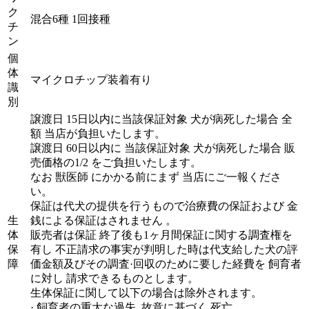
ク
混合6種 1回接種
チ
ン
個
体
マイクロチップ装着有り
識
別
譲渡日 15日以内に当該保証対象 犬が病死した場合 全
額 当店が負担いたします。
譲渡日 60日以内に 当該保証対象 犬が病死した場合 販
売価格の1/2 をご負担いたします。
なお 獣医師 にかかる前にまず 当店にご一報くださ
い。
保証は代犬の提供を行うもので治療費の保証および 金
生
銭による保証はされません 。
体
販売者は保証 終了後も1ヶ月間保証に関する調査権を
保
有し 不正請求の事実が判明した時は代支給した犬の評
障
価金額及びその調査·回収のために要した経費を 飼育者
に対し 請求できるものとします。
生体保証に関して以下の場合は除外されます。
· 飼育者の重大な過失 ,故意に基づく 死亡