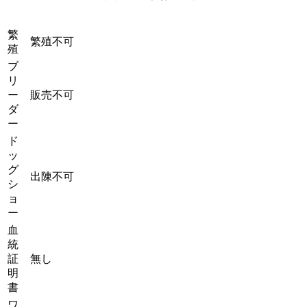
繁
繁殖不可
殖
ブ
リ
ー
販売不可
ダ
ー
ド
ッ
グ
出陳不可
シ
ョ
ー
血
統
証
無し
明
書
ワ