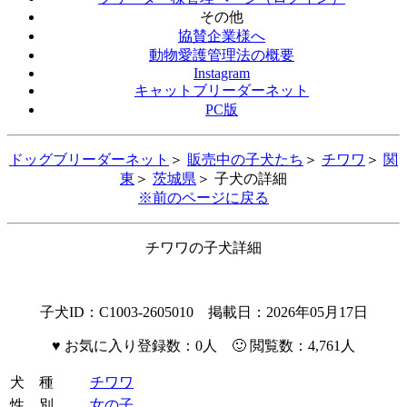
その他
協賛企業様へ
動物愛護管理法の概要
Instagram
キャットブリーダーネット
PC版
ドッグブリーダーネット
＞
販売中の子犬たち
＞
チワワ
＞
関
東
＞
茨城県
＞ 子犬の詳細
※前のページに戻る
チワワの子犬詳細
子犬ID：C1003-2605010 掲載日：2026年05月17日
♥
お気に入り登録数：0人 🙂 閲覧数：4,761人
犬 種
チワワ
性 別
女の子