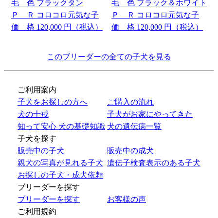
毛 色
ブラックタン
毛 色
ブラック＆ホワイト
Ｐ Ｒ
コロコロ元気な子
Ｐ Ｒ
コロコロ元気な子
価 格
120,000
円（税込）
価 格
120,000
円（税込）
このブリーダーの全ての子犬を見る
ご利用案内
子犬をお探しの方へ
ご購入の流れ
犬の十戒
子犬がお家にやってきた
知って安心 犬の基礎知識
犬の遺伝病一覧
子犬を探す
販売中の子犬
販売中の成犬
親犬の写真が見れる子犬
遺伝子検査表示のある子犬
お探しの子犬・成犬依頼
ブリーダーを探す
ブリーダーを探す
お客様の声
ご利用規約