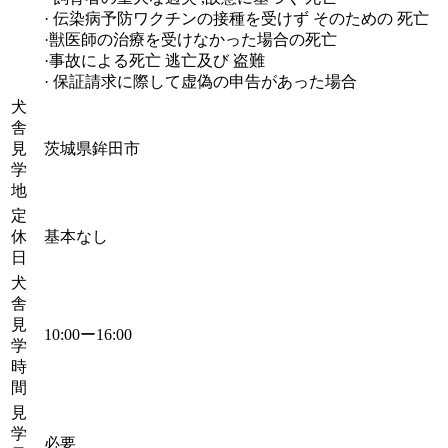
· 伝染病予防ワクチンの接種を受けず そのための 死亡
·獣医師の治療を受けなかった場合の死亡
·事故による死亡 逃亡及び 盗難
· 保証請求に際して虚偽の申告があった場合
犬
舎
見
茨城県鉾田市
学
地
定
休
基本なし
日
犬
舎
見
10:00ー16:00
学
時
間
見
学
必要