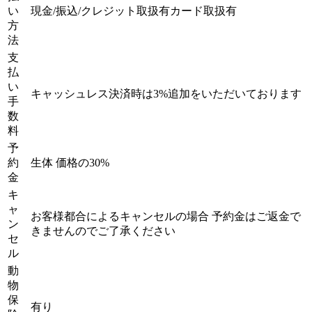
い
現金/振込/クレジット取扱有カード取扱有
方
法
支
払
い
キャッシュレス決済時は3%追加をいただいております
手
数
料
予
約
生体 価格の30%
金
キ
ャ
お客様都合によるキャンセルの場合 予約金はご返金で
ン
きませんのでご了承ください
セ
ル
動
物
保
有り