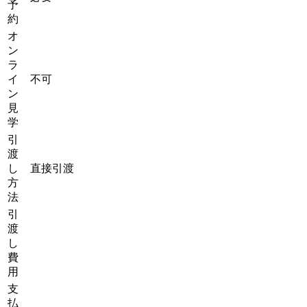
予
約
オ
ン
ラ
イ
不可
ン
見
学
引
渡
し
直接引渡
方
法
引
渡
し
費
用
支
払