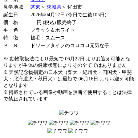
見学地域
関東
＞
茨城県
＞ 鉾田市
誕生日
2026年04月27日 (今日で生後105日)
価 格
―
円 (税込) 販売終了
毛 色
ブラック＆ホワイト
特 徴
被毛：スムース
Ｐ Ｒ
ドワーフタイプのコロコロ元気な子
※ 動物取扱法により最短で 06月22日 よりお迎え可能とな
りますが生体の健康状態によりその全てではありません
※ 天然記念物指定の日本犬（柴犬・紀州犬・四国犬・甲斐
犬・北海道犬・秋田犬）は最短で 06月16日 よりお迎え可能
となります
※ 掲載されている画像や動画を無断で使用することは法律
で禁止されています