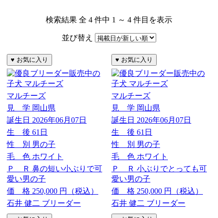
検索結果 全 4 件中 1 ～ 4 件目を表示
並び替え
マルチーズ
マルチーズ
見 学
岡山県
見 学
岡山県
誕生日
2026年06月07日
誕生日
2026年06月07日
生 後
61日
生 後
61日
性 別
男の子
性 別
男の子
毛 色
ホワイト
毛 色
ホワイト
Ｐ Ｒ
鼻の短い小ぶりで可
Ｐ Ｒ
小ぶりでとっても可
愛い男の子
愛い男の子
価 格
250,000
円（税込）
価 格
250,000
円（税込）
石井 健二 ブリーダー
石井 健二 ブリーダー