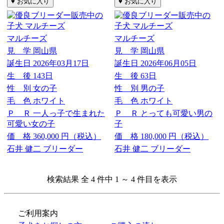
マルチーズ
マルチーズ
見 学
岡山県
見 学
岡山県
誕生日
2026年03月17日
誕生日
2026年06月05日
生 後
143日
生 後
63日
性 別
女の子
性 別
男の子
毛 色
ホワイト
毛 色
ホワイト
Ｐ Ｒ
一人っ子で生まれた
Ｐ Ｒ
とっても可愛い男の
可愛い女の子
子
価 格
360,000
円（税込）
価 格
180,000
円（税込）
石井 健二 ブリーダー
石井 健二 ブリーダー
検索結果 全 4 件中 1 ～ 4 件目を表示
ご利用案内