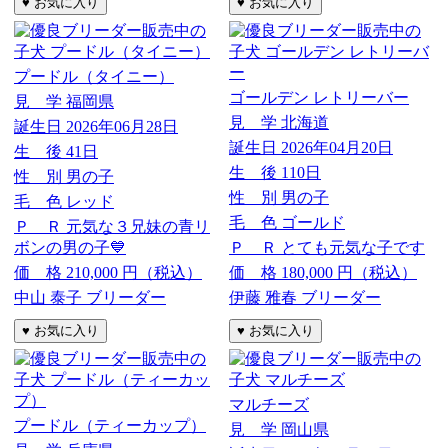
プードル（タイニー）
ゴールデン レトリーバー
見 学
福岡県
見 学
北海道
誕生日
2026年06月28日
誕生日
2026年04月20日
生 後
41日
生 後
110日
性 別
男の子
性 別
男の子
毛 色
レッド
毛 色
ゴールド
Ｐ Ｒ
元気な３兄妹の青リ
ボンの男の子💙
Ｐ Ｒ
とても元気な子です
価 格
210,000
円（税込）
価 格
180,000
円（税込）
中山 泰子 ブリーダー
伊藤 雅春 ブリーダー
マルチーズ
プードル（ティーカップ）
見 学
岡山県