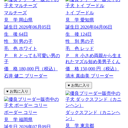
マルチーズ
トイ プードル
見 学
岡山県
見 学
愛知県
誕生日
2026年06月05日
誕生日
2026年04月06日
生 後
64日
生 後
124日
性 別
男の子
性 別
男の子
毛 色
ホワイト
毛 色
レッド
Ｐ Ｒ
とっても可愛い男の
Ｐ Ｒ
小さめ両親から生ま
子
れたマズル短め美男子くん
価 格
180,000
円（税込）
価 格
150,000
円（税込）
石井 健二 ブリーダー
清水 真由美 ブリーダー
ボーダー コリー
ダックスフンド（カニンヘ
ン）
見 学
福岡県
見 学
東京都
誕生日
2026年07月09日