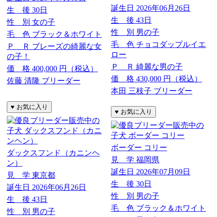
誕生日
2026年06月26日
生 後
30日
生 後
43日
性 別
女の子
性 別
男の子
毛 色
ブラック＆ホワイト
毛 色
チョコダップルイエ
Ｐ Ｒ
ブレーズの綺麗な女
ロー
の子！
Ｐ Ｒ
綺麗な男の子
価 格
400,000
円（税込）
価 格
430,000
円（税込）
佐藤 清隆 ブリーダー
本田 三枝子 ブリーダー
ボーダー コリー
ダックスフンド（カニンヘ
見 学
福岡県
ン）
誕生日
2026年07月09日
見 学
東京都
生 後
30日
誕生日
2026年06月26日
性 別
男の子
生 後
43日
毛 色
ブラック＆ホワイト
性 別
男の子