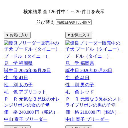
検索結果 全 126 件中 1 ～ 20 件目を表示
並び替え
プードル（タイニー）
プードル（タイニー）
見 学
福岡県
見 学
福岡県
誕生日
2026年06月28日
誕生日
2026年06月28日
生 後
41日
生 後
41日
性 別
女の子
性 別
男の子
毛 色
アプリコット
毛 色
レッド
Ｐ Ｒ
元気な３兄妹のオレ
Ｐ Ｒ
元気な３兄妹のスト
ンジリボンの女の子🧡
ライプリボンの男の子💚
価 格
240,000
円（税込）
価 格
210,000
円（税込）
中山 泰子 ブリーダー
中山 泰子 ブリーダー