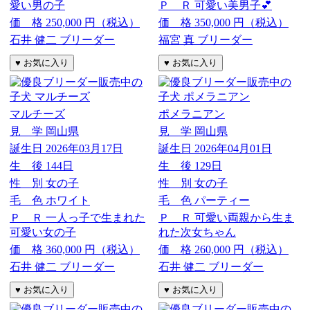
愛い男の子
Ｐ Ｒ
可愛い美男子💕
価 格
250,000
円（税込）
価 格
350,000
円（税込）
石井 健二 ブリーダー
福宮 真 ブリーダー
マルチーズ
ポメラニアン
見 学
岡山県
見 学
岡山県
誕生日
2026年03月17日
誕生日
2026年04月01日
生 後
144日
生 後
129日
性 別
女の子
性 別
女の子
毛 色
ホワイト
毛 色
パーティー
Ｐ Ｒ
一人っ子で生まれた
Ｐ Ｒ
可愛い両親から生ま
可愛い女の子
れた次女ちゃん
価 格
360,000
円（税込）
価 格
260,000
円（税込）
石井 健二 ブリーダー
石井 健二 ブリーダー