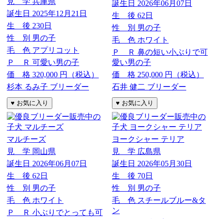
見 学
兵庫県
誕生日
2026年06月07日
誕生日
2025年12月21日
生 後
62日
生 後
230日
性 別
男の子
性 別
男の子
毛 色
ホワイト
毛 色
アプリコット
Ｐ Ｒ
鼻の短い小ぶりで可
Ｐ Ｒ
可愛い男の子
愛い男の子
価 格
320,000
円（税込）
価 格
250,000
円（税込）
杉本 るみ子 ブリーダー
石井 健二 ブリーダー
マルチーズ
ヨークシャー テリア
見 学
岡山県
見 学
広島県
誕生日
2026年06月07日
誕生日
2026年05月30日
生 後
62日
生 後
70日
性 別
男の子
性 別
男の子
毛 色
ホワイト
毛 色
スチールブルー&タ
ン
Ｐ Ｒ
小ぶりでとっても可