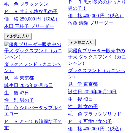
Ｐ Ｒ
黒が多めのおっとり
毛 色
ブラックタン
男の子！
Ｐ Ｒ
甘えん坊な男の子
価 格
400,000
円（税込）
価 格
250,000
円（税込）
佐藤 清隆 ブリーダー
本田 三枝子 ブリーダー
ダックスフンド（カニンヘ
ン）
ダックスフンド（カニンヘ
ン）
見 学
東京都
見 学
東京都
誕生日
2026年06月26日
誕生日
2026年06月26日
生 後
43日
生 後
43日
性 別
男の子
性 別
女の子
毛 色
シルバーダップルイ
エロー
毛 色
ブラックソリッド
Ｐ Ｒ
とっても綺麗な子で
Ｐ Ｒ
可愛い女の子
す
価 格
400,000
円（税込）