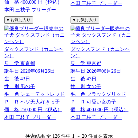
価 格
400,000
円（税込）
本田 三枝子 ブリーダー
本田 三枝子 ブリーダー
ダックスフンド（カニンヘ
ダックスフンド（カニンヘ
ン）
ン）
見 学
東京都
見 学
東京都
誕生日
2026年06月26日
誕生日
2026年06月26日
生 後
43日
生 後
43日
性 別
男の子
性 別
女の子
毛 色
シェーデットレッド
毛 色
ブラックソリッド
Ｐ Ｒ
ヘソ天大好きっ子
Ｐ Ｒ
可愛い女の子
価 格
250,000
円（税込）
価 格
400,000
円（税込）
本田 三枝子 ブリーダー
本田 三枝子 ブリーダー
検索結果 全 126 件中 1 ～ 20 件目を表示