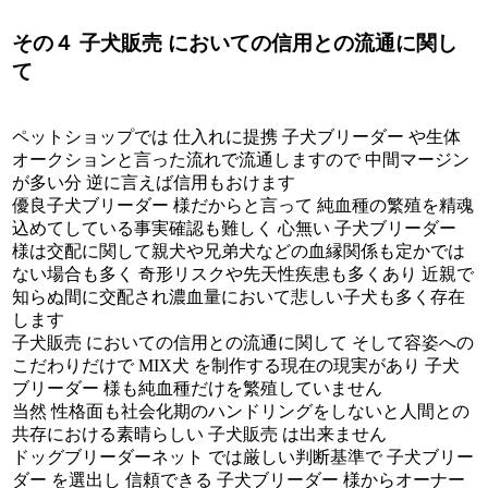
その４ 子犬販売 においての信用との流通に関し
て
ペットショップでは 仕入れに提携 子犬ブリーダー や生体
オークションと言った流れで流通しますので 中間マージン
が多い分 逆に言えば信用もおけます
優良子犬ブリーダー 様だからと言って 純血種の繁殖を精魂
込めてしている事実確認も難しく 心無い 子犬ブリーダー
様は交配に関して親犬や兄弟犬などの血縁関係も定かでは
ない場合も多く 奇形リスクや先天性疾患も多くあり 近親で
知らぬ間に交配され濃血量において悲しい子犬も多く存在
します
子犬販売 においての信用との流通に関して そして容姿への
こだわりだけで MIX犬 を制作する現在の現実があり 子犬
ブリーダー 様も純血種だけを繁殖していません
当然 性格面も社会化期のハンドリングをしないと人間との
共存における素晴らしい 子犬販売 は出来ません
ドッグブリーダーネット では厳しい判断基準で 子犬ブリー
ダー を選出し 信頼できる 子犬ブリーダー 様からオーナー