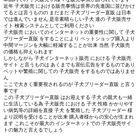
近年 子犬販売 における販売事情は世界の先進国に並びかけ
てるとは言うものの まだまだ 子犬ブリーダー直販 は日本
では進んでいません 是非素晴らしい子犬 達の 子犬販売サ
イト 検索システムとしてご利用ください
子犬販売 においてのインターネットの重要性に関して 子犬
ブリーダー直販 をすることにより ペットショップ購入より
中間マージンを大幅に軽減することが出来 当然 子犬販売
の価格も抑えられます
しかしながら 子犬インターネット販売 における 子犬販売
サイト と言うものは あくまでも宣伝広告をするものであり
ペットや繁殖に関しての 子犬販売 をするものではありませ
ん
ここで大きく重要視されるのが 子犬ブリーダー直販 と言う
事です
この 子犬ブリーダー直販 はお迎えする 子犬 の親犬も一緒
に生活している為 子犬販売 における 子犬 性格 かかりやす
い病気等の詳細を直接 子犬 を繁殖した 子犬ブリーダー 様
より説明を受けることが出来 購入者様からの安心が生まれ
ます これこそが最大の インターネットでの 子犬販売サイ
トの魅力と言えるでしょう