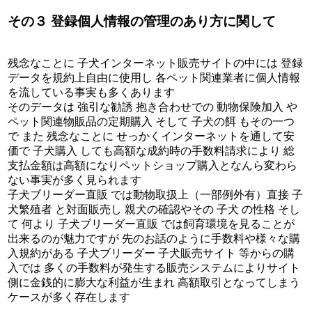
その３ 登録個人情報の管理のあり方に関して
残念なことに 子犬インターネット販売サイトの中には 登録
データを規約上自由に使用し 各ペット関連業者に個人情報
を流している事実も多くあります
そのデータは 強引な勧誘 抱き合わせでの 動物保険加入 や
ペット関連物販品の定期購入 そして 子犬の餌 もその一つ
で また 残念なことに せっかくインターネットを通して安
価で 子犬購入 しても高額な成約時の手数料請求により 総
支払金額は高額になりペットショップ購入となんら変わら
ない事実が多く見られます
子犬ブリーダー直販 では動物取扱上（一部例外有）直接 子
犬繁殖者 と対面販売し 親犬の確認やその 子犬 の性格 そし
て 何より 子犬ブリーダー直販 では飼育環境を見ることが
出来るのが魅力ですが 先のお話のように手数料や様々な購
入規約がある 子犬ブリーダー 子犬販売サイト 等からの購
入では 多くの手数料が発生する販売システムによりサイト
側に金銭的に膨大な利益が生まれ 高額取引となってしまう
ケースが多く存在します