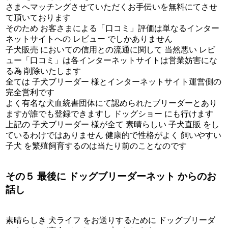
さまへマッチングさせていただくお手伝いを無料にてさせ
て頂いております
そのため お客さまによる「口コミ」評価は単なるインター
ネットサイトへの レビュー でしかありません
子犬販売 においての信用との流通に関して 当然悪い レビ
ュー「口コミ」は各インターネットサイトは営業妨害にな
る為 削除いたします
全ては 子犬ブリーダー 様とインターネットサイト運営側の
完全営利です
よく有名な犬血統書団体にて認められたブリーダーとあり
ますが誰でも登録できますし ドッグショー にも行けます
上記の 子犬ブリーダー 様が全て 素晴らしい 子犬直販 をし
ているわけではありません 健康的で性格がよく 飼いやすい
子犬 を繁殖飼育するのは当たり前のことなのです
その５ 最後に ドッグブリーダーネット からのお
話し
素晴らしき 犬ライフ をお送りするために ドッグブリーダ