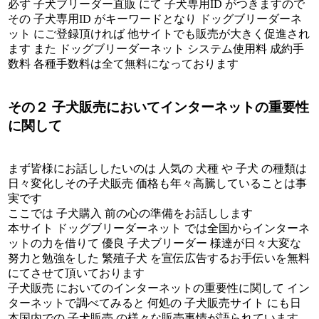
必ず 子犬ブリーダー直販 にて 子犬専用ID がつきますので
その 子犬専用ID がキーワードとなり ドッグブリーダーネ
ット にご登録頂ければ 他サイトでも販売が大きく促進され
ます また ドッグブリーダーネット システム使用料 成約手
数料 各種手数料は全て無料になっております
その２ 子犬販売においてインターネットの重要性
に関して
まず皆様にお話ししたいのは 人気の 犬種 や 子犬 の種類は
日々変化しその子犬販売 価格も年々高騰していることは事
実です
ここでは 子犬購入 前の心の準備をお話しします
本サイト ドッグブリーダーネット では全国からインターネ
ットの力を借りて 優良 子犬ブリーダー 様達が日々大変な
努力と勉強をした 繁殖子犬 を宣伝広告するお手伝いを無料
にてさせて頂いております
子犬販売 においてのインターネットの重要性に関して イン
ターネットで調べてみると 何処の 子犬販売サイト にも日
本国内での 子犬販売 の様々な販売事情が語られています